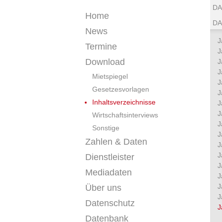
DA
Home
DA
News
J
Termine
J
Download
J
J
Mietspiegel
J
Gesetzesvorlagen
J
Inhaltsverzeichnisse
J
J
Wirtschaftsinterviews
J
Sonstige
J
Zahlen & Daten
J
J
Dienstleister
J
Mediadaten
J
J
Über uns
J
Datenschutz
J
Datenbank