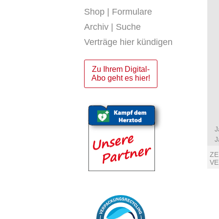
Shop | Formulare
Archiv | Suche
Verträge hier kündigen
Zu Ihrem Digital-
Abo geht es hier!
J
J
ZE
V