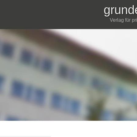
grund
Verlag für p