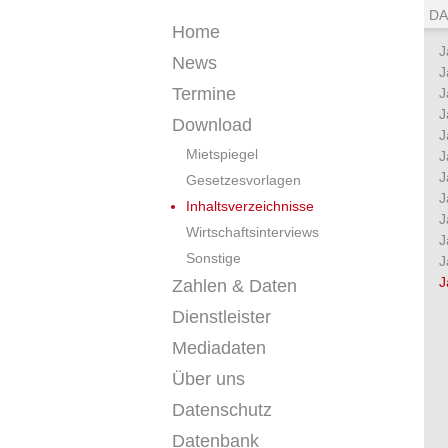
DA
Home
J
News
J
Termine
J
J
Download
J
Mietspiegel
J
J
Gesetzesvorlagen
J
Inhaltsverzeichnisse
J
Wirtschaftsinterviews
J
Sonstige
J
J
Zahlen & Daten
Dienstleister
Mediadaten
Über uns
Datenschutz
Datenbank