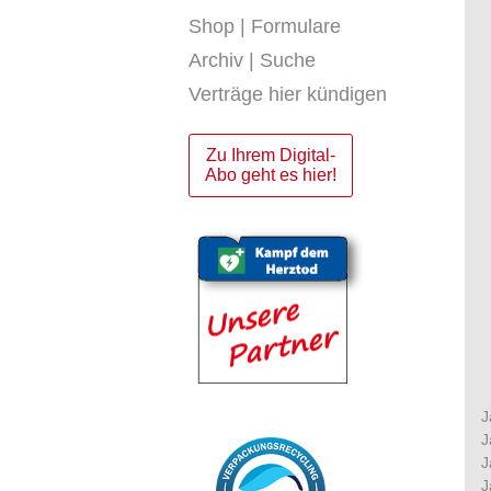
Shop | Formulare
Archiv | Suche
Verträge hier kündigen
Zu Ihrem Digital-
Abo geht es hier!
J
J
J
J