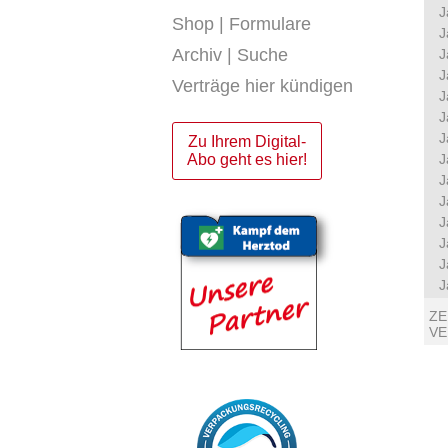
J
Shop | Formulare
J
Archiv | Suche
J
J
Verträge hier kündigen
J
J
J
Zu Ihrem Digital-
Abo geht es hier!
J
J
J
J
J
J
J
ZE
V