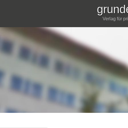
grund
Verlag für p