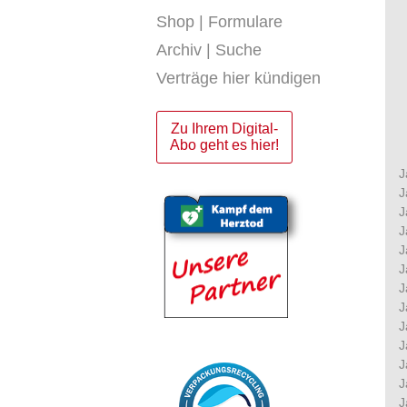
Shop | Formulare
Archiv | Suche
Verträge hier kündigen
Zu Ihrem Digital-
Abo geht es hier!
J
J
J
J
J
J
J
J
J
J
J
J
J