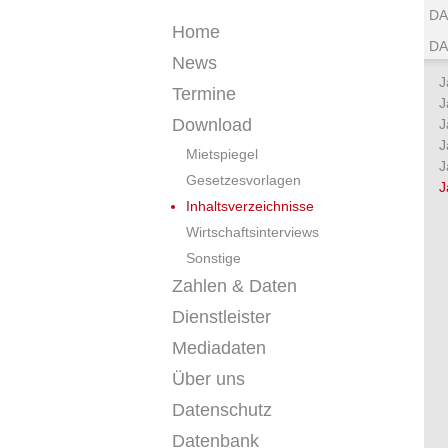
DA
Home
DA
News
J
Termine
J
Download
J
J
Mietspiegel
J
Gesetzesvorlagen
J
Inhaltsverzeichnisse
Wirtschaftsinterviews
Sonstige
Zahlen & Daten
Dienstleister
Mediadaten
Über uns
Datenschutz
Datenbank