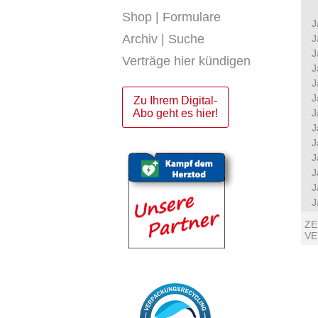
Shop | Formulare
J
Archiv | Suche
J
J
Verträge hier kündigen
J
J
J
Zu Ihrem Digital-
Abo geht es hier!
J
J
J
J
J
J
J
ZE
V