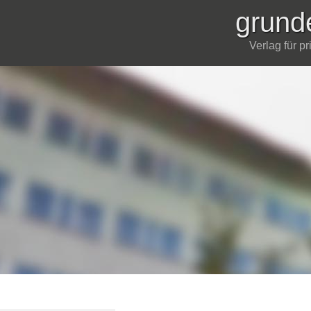
grund
Verlag für p