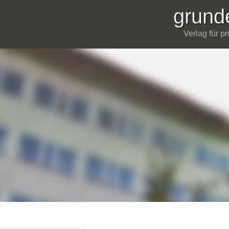
grund
Verlag für p