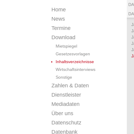
DA
Home
DA
News
J
Termine
J
Download
J
J
Mietspiegel
J
Gesetzesvorlagen
J
Inhaltsverzeichnisse
Wirtschaftsinterviews
Sonstige
Zahlen & Daten
Dienstleister
Mediadaten
Über uns
Datenschutz
Datenbank