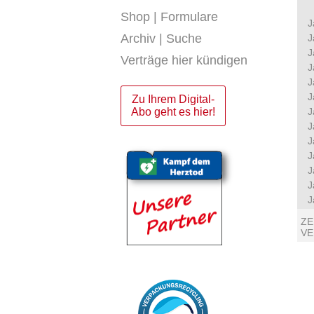
Shop | Formulare
J
Archiv | Suche
J
J
Verträge hier kündigen
J
J
J
Zu Ihrem Digital-
Abo geht es hier!
J
J
J
J
J
J
J
ZE
V