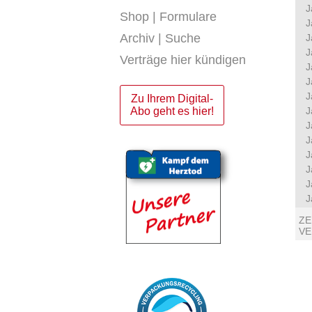
J
Shop | Formulare
J
Archiv | Suche
J
J
Verträge hier kündigen
J
J
J
Zu Ihrem Digital-
Abo geht es hier!
J
J
J
J
J
J
J
ZE
V