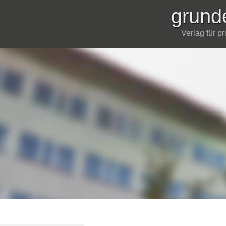
grund
Verlag für p