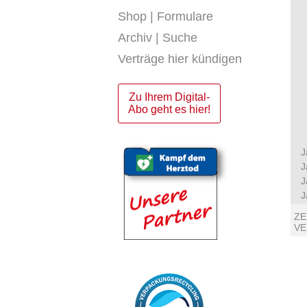
Shop | Formulare
Archiv | Suche
Verträge hier kündigen
Zu Ihrem Digital-
Abo geht es hier!
J
J
J
J
ZE
V