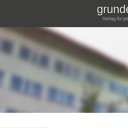
grund
Verlag für p