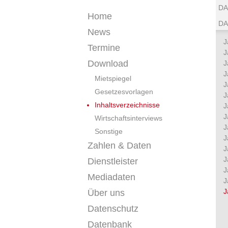
DA
Home
DA
News
J
Termine
J
Download
J
J
Mietspiegel
J
Gesetzesvorlagen
J
Inhaltsverzeichnisse
J
J
Wirtschaftsinterviews
J
Sonstige
J
Zahlen & Daten
J
J
Dienstleister
J
Mediadaten
J
J
Über uns
Datenschutz
Datenbank