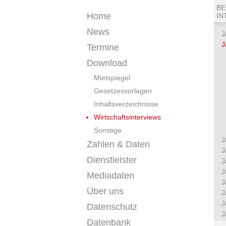
BE
Home
IN
News
J
J
Termine
Download
Mietspiegel
Gesetzesvorlagen
Inhaltsverzeichnisse
Wirtschaftsinterviews
Sonstige
J
Zahlen & Daten
J
Dienstleister
J
J
Mediadaten
J
Über uns
J
J
Datenschutz
J
Datenbank