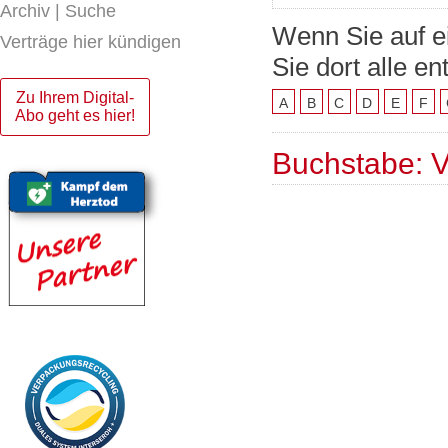
Archiv | Suche
Wenn Sie auf e
Verträge hier kündigen
Sie dort alle e
Zu Ihrem Digital-
A
B
C
D
E
F
Abo geht es hier!
Buchstabe: 