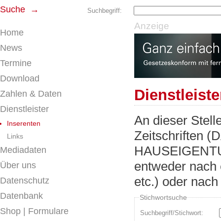
Suche →
Suchbegriff:
Anzeige
Home
News
Termine
Download
Dienstleist
Zahlen & Daten
Dienstleister
An dieser Stell
Inserenten
Zeitschrifte
Links
HAUSEIGENTUM)
Mediadaten
entweder nach 
Über uns
etc.) oder nac
Datenschutz
Datenbank
Stichwortsuche
Shop | Formulare
Suchbegriff/Stichwort: