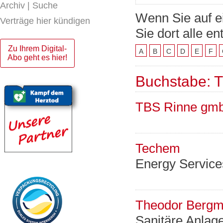
Archiv | Suche
Wenn Sie auf e
Verträge hier kündigen
Sie dort alle e
Zu Ihrem Digital-
A
B
C
D
E
F
Abo geht es hier!
Buchstabe: T
TBS Rinne gm
Techem
Energy Servic
Theodor Berg
Sanitäre Anlag