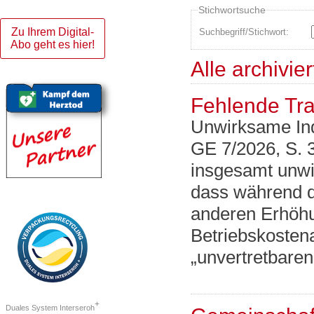
Stichwortsuche
Zu Ihrem Digital-
Suchbegriff/Stichwort:
Abo geht es hier!
Alle archivie
Fehlende Tr
Unwirksame In
GE 7/2026, S. 
insgesamt unwi
dass während d
anderen Erhöhu
Betriebskosten
„unvertretbar
+
Duales System Interseroh