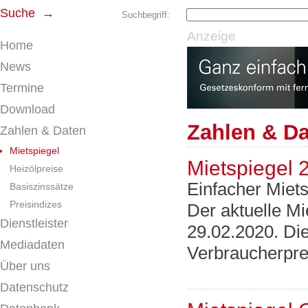
Suche →
Suchbegriff:
Anzeige
Home
News
Termine
Download
Zahlen & D
Zahlen & Daten
Mietspiegel
Mietspiegel 
Heizölpreise
Einfacher Miets
Basiszinssätze
Preisindizes
Der aktuelle Mi
Dienstleister
29.02.2020. Di
Mediadaten
Verbraucherpre
Über uns
Datenschutz