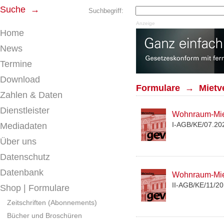
Suche →
Suchbegriff:
Anzeige
Home
News
Termine
Download
Formulare → Mietve
Zahlen & Daten
Dienstleister
Wohnraum-Miet
I-AGB/KE/07.202
Mediadaten
Über uns
Datenschutz
Datenbank
Wohnraum-Miet
II-AGB/KE/11/20
Shop | Formulare
Zeitschriften (Abonnements)
Bücher und Broschüren