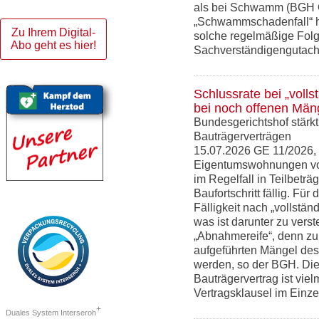
als bei Schwamm (BGH G
„Schwammschadenfall“ h
Zu Ihrem Digital-
solche regelmäßige Folg
Abo geht es hier!
Sachverständigengutacht
Schlussrate bei „vollst
bei noch offenen Mä
Bundesgerichtshof stärkt
Bauträgerverträgen
15.07.2026 GE 11/2026,
Eigentumswohnungen von
im Regelfall in Teilbetr
Baufortschritt fällig. Fü
Fälligkeit nach „vollständ
was ist darunter zu verst
„Abnahmereife“, denn zu
aufgeführten Mängel de
werden, so der BGH. Die 
Bauträgervertrag ist vie
Vertragsklausel im Einzelf
+
Duales System Interseroh