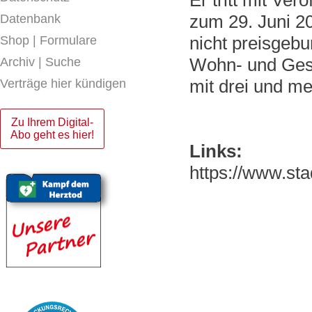
Er tritt mit Ver
zum 29. Juni 202
Datenbank
nicht preisgeb
Shop | Formulare
Wohn- und Ges
Archiv | Suche
mit drei und m
Verträge hier kündigen
Zu Ihrem Digital-
Abo geht es hier!
Links:
https://www.st