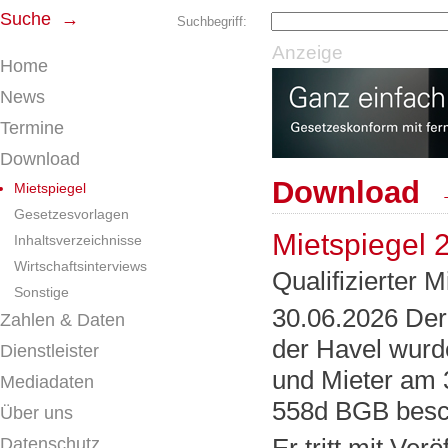
Suche →
Suchbegriff:
Anzeige
Home
News
Termine
Download
Download →
Mietspiegel
Gesetzesvorlagen
Mietspiegel 
Inhaltsverzeichnisse
Wirtschaftsinterviews
Qualifizierter M
Sonstige
30.06.2026 Der
Zahlen & Daten
der Havel wurde
Dienstleister
und Mieter am 3
Mediadaten
558d BGB besc
Über uns
Datenschutz