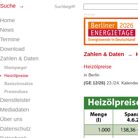
Suche →
Suchbegriff:
Anzeige
Home
News
Termine
Download
Zahlen & Daten → H
Zahlen & Daten
Heizölpreise
Mietspiegel
in Berlin
Heizölpreise
(GE 12/26)
23./24. Kalend
Basiszinssätze
Preisindizes
Dienstleister
Mediadaten
Über uns
Datenschutz