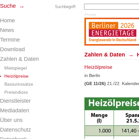
Suche →
Suchbegriff:
Anzeige
Home
News
Termine
Download
Zahlen & Daten → H
Zahlen & Daten
Heizölpreise
Mietspiegel
in Berlin
Heizölpreise
(GE 11/26)
21./22. Kalend
Basiszinssätze
Preisindizes
Dienstleister
Mediadaten
Über uns
Datenschutz