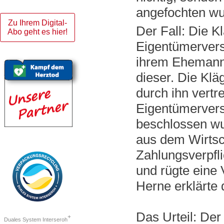
angefochten wu
Zu Ihrem Digital-
Der Fall: Die K
Abo geht es hier!
Eigentümerver
ihrem Ehemann
dieser. Die Klä
durch ihn vertr
Eigentümerver
beschlossen wu
aus dem Wirtsc
Zahlungsverpfli
und rügte eine 
Herne erklärte d
Das Urteil: Der
+
Duales System Interseroh