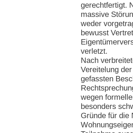
gerechtfertigt
massive Störun
weder vorgetrag
bewusst Vertre
Eigentümervers
verletzt.
Nach verbreitet
Vereitelung der
gefassten Besch
Rechtsprechung 
wegen formeller
besonders sch
Gründe für die 
Wohnungseigentü