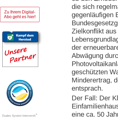
die sich regelm
Zu Ihrem Digital-
gegenläufigen 
Abo geht es hier!
Bundesgesetzge
Zielkonflikt au
Lebensgrundlag
der erneuerbare
Abwägung durchz
Photovoltaikanl
geschützten Wal
Minderertrag, 
entsprach.
Der Fall: Der K
Einfamilienhau
eine ca. 50 Ja
+
Duales System Interseroh