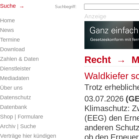
Suche →
Suchbegriff:
Anzeige
Home
News
Termine
Download
Recht → Mie
Zahlen & Daten
Dienstleister
Waldkiefer s
Mediadaten
Trotz erheblich
Über uns
03.07.2026
(GE
Datenschutz
Klimaschutz: Z
Datenbank
(EEG) den Erne
Shop | Formulare
anderen Schutzg
Archiv | Suche
ob den Erneue
Verträge hier kündigen