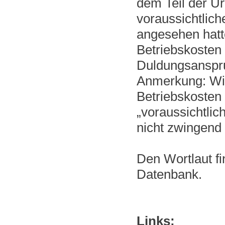
dem Teil der U
voraussichtlich
angesehen hatte
Betriebskosten 
Duldungsanspru
Anmerkung: Wic
Betriebskosten
„voraussichtlic
nicht zwingend 
Den Wortlaut fi
Datenbank.
Links: