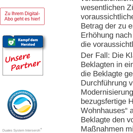
wesentlichen Z
Zu Ihrem Digital-
voraussichtlic
Abo geht es hier!
Betrag der zu 
Erhöhung nach 
die voraussicht
Der Fall: Die K
Beklagten in e
die Beklagte ge
Durchführung v
Modernisierung
bezugsfertige 
Wohnhauses“ ang
Beklagte den v
Maßnahmen mit 
+
Duales System Interseroh