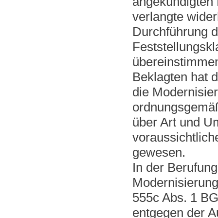
angekündigten 
verlangte wider
Durchführung 
Feststellungskl
übereinstimmend
Beklagten hat 
die Modernisie
ordnungsgemäß
über Art und U
voraussichtlich
gewesen.
In der Berufung
Modernisierun
555c Abs. 1 BG
entgegen der A