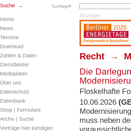
Suche →
Suchbegriff:
Anzeige
Home
News
Termine
Download
Recht → Mie
Zahlen & Daten
Dienstleister
Die Darlegun
Mediadaten
Modernisieru
Über uns
Floskelhafte Fo
Datenschutz
10.06.2026
(GE
Datenbank
Modernisierun
Shop | Formulare
muss neben den
Archiv | Suche
voraussichtli
Verträge hier kündigen