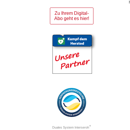
Zu Ihrem Digital-
Abo geht es hier!
+
Duales System Interseroh