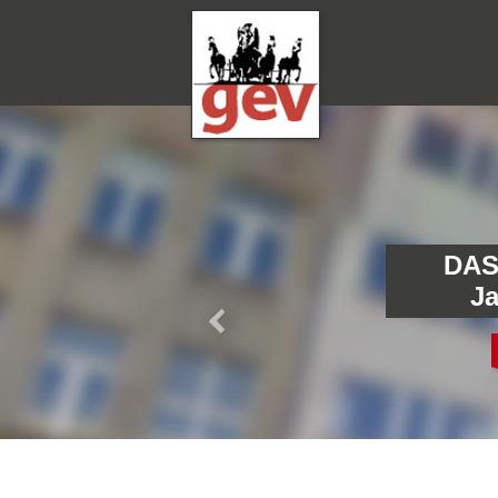
DAS
J